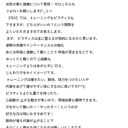
女性の美と健康について発信！ ぜひこちらも
フォローお願いします(^_-)-☆
【YES】では、トレーニングもピラティスも
できますが、どちらがいいの？という質問を
よくいただきますのでお答えします。
まず、 ピラティスは主に整えるが目的になるかと思います。
姿勢の改善やインナーマッスルの強化
あとは呼吸と連動して動くことで 呼吸が深まるなどです。
ゆっくりと動くので 心拍数も
トレーニングよりはあがらずに 行え、
じんわり汗をかくイメージです。
トレーニングは痩せたい、筋肉、体力をつけたい人や
代謝をあげて痩せやすい体にするのに良いです(^^)/
ピラティスよりも重りを持ったり、
心拍数の 上がる動きが多いので、燃焼効果も期待できます。
汗をかいて動いたー！やったぞー！というのが
好きな方は特におすすめです！
筋肉が増え代謝が上がることで
太りにくく痩せる体になるのが嬉しいところです。